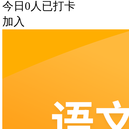
今日
0
人已打卡
加入