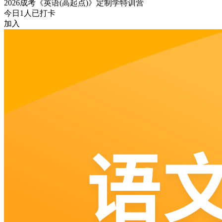
2026成考《英语(高起点)》定制学特训营
今日
1
人已打卡
加入