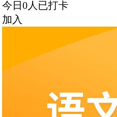
今日
0
人已打卡
加入