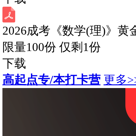
2026成考《数学(理)》黄
限量100份 仅剩
1
份
下载
高起点专/本打卡营
更多>