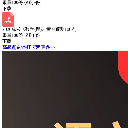
限量100份 仅剩
7
份
下载
2026成考《数学(理)》黄金预测100点
限量100份 仅剩
8
份
下载
高起点专/本打卡营
更多>>