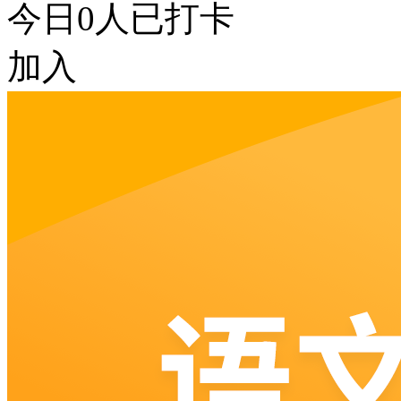
今日
0
人已打卡
加入