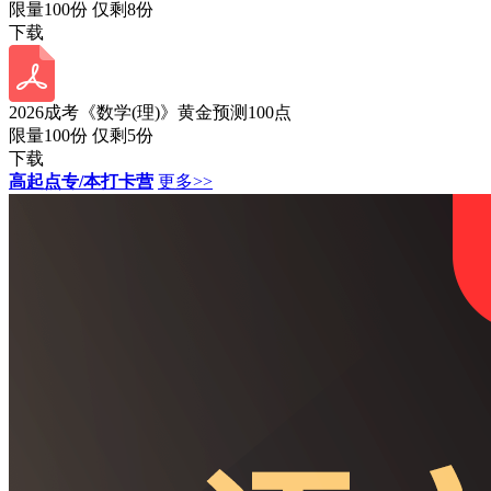
限量100份 仅剩
8
份
下载
2026成考《数学(理)》黄金预测100点
限量100份 仅剩
5
份
下载
高起点专/本打卡营
更多>>