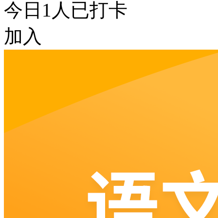
今日
1
人已打卡
加入