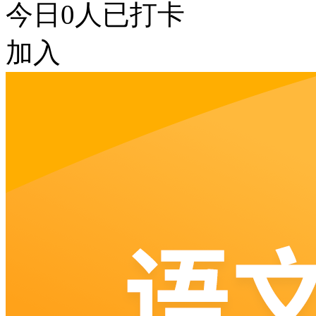
今日
0
人已打卡
加入