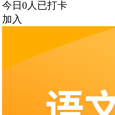
今日
0
人已打卡
加入