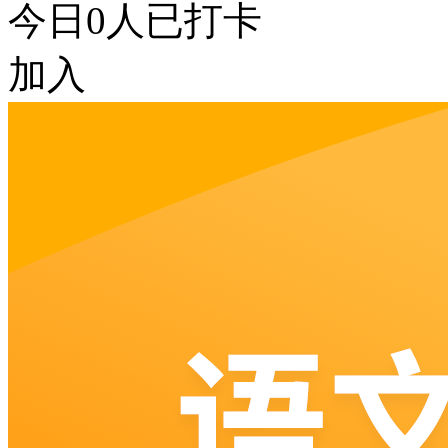
今日
0
人已打卡
加入