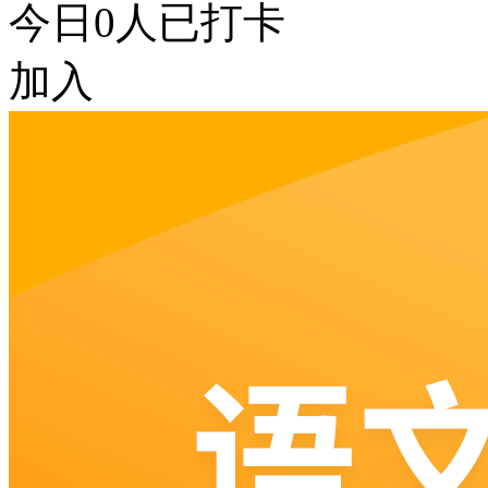
今日
0
人已打卡
加入