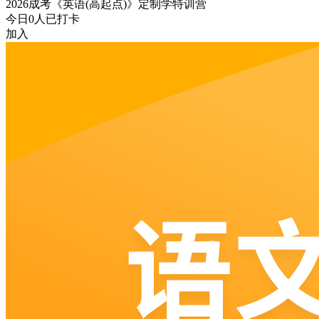
2026成考《英语(高起点)》定制学特训营
今日
0
人已打卡
加入