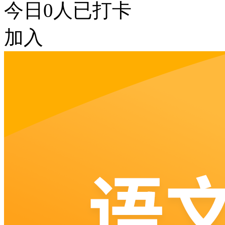
今日
0
人已打卡
加入