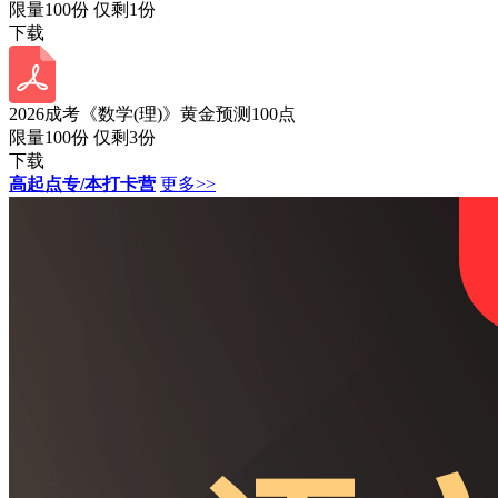
限量100份 仅剩
1
份
下载
2026成考《数学(理)》黄金预测100点
限量100份 仅剩
3
份
下载
高起点专/本打卡营
更多>>