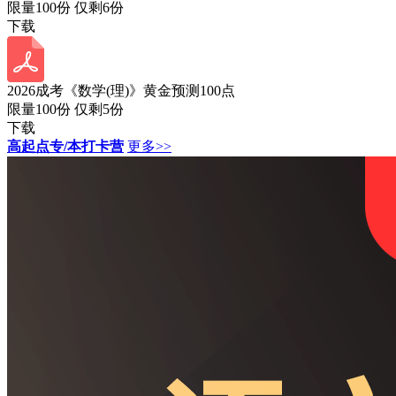
限量100份 仅剩
6
份
下载
2026成考《数学(理)》黄金预测100点
限量100份 仅剩
5
份
下载
高起点专/本打卡营
更多>>