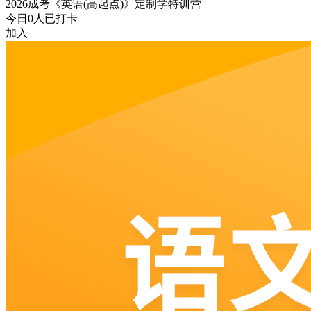
2026成考《英语(高起点)》定制学特训营
今日
0
人已打卡
加入