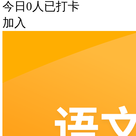
今日
0
人已打卡
加入