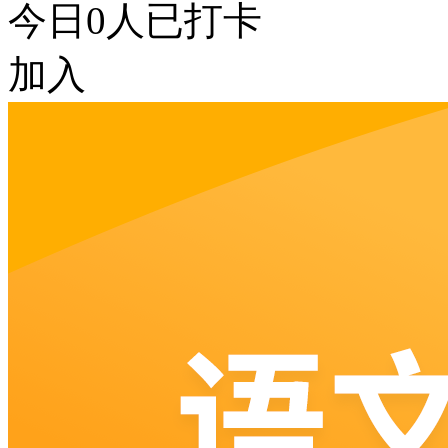
今日
0
人已打卡
加入