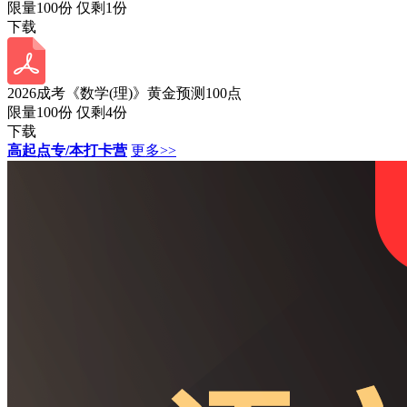
限量100份 仅剩
1
份
下载
2026成考《数学(理)》黄金预测100点
限量100份 仅剩
4
份
下载
高起点专/本打卡营
更多>>