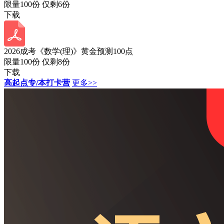
限量100份 仅剩
6
份
下载
2026成考《数学(理)》黄金预测100点
限量100份 仅剩
8
份
下载
高起点专/本打卡营
更多>>