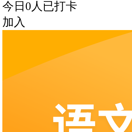
今日
0
人已打卡
加入