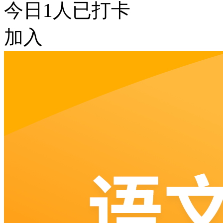
今日
1
人已打卡
加入