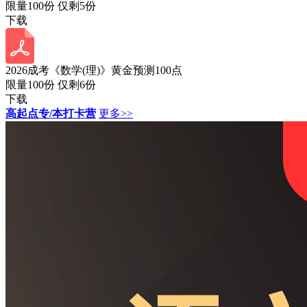
限量100份 仅剩
5
份
下载
2026成考《数学(理)》黄金预测100点
限量100份 仅剩
6
份
下载
高起点专/本打卡营
更多>>