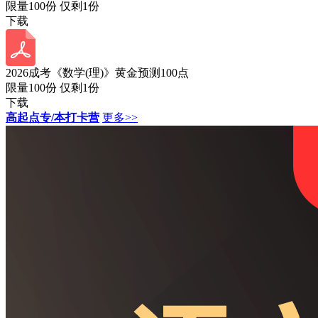
限量100份 仅剩
1
份
下载
2026成考《数学(理)》黄金预测100点
限量100份 仅剩
1
份
下载
高起点专/本打卡营
更多>>