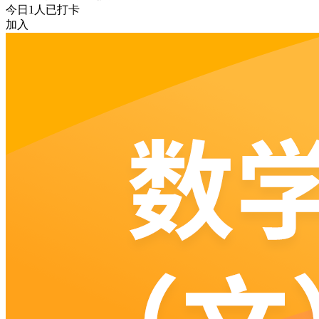
今日
1
人已打卡
加入