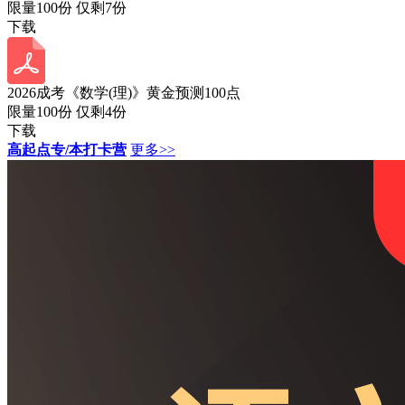
限量100份 仅剩
7
份
下载
2026成考《数学(理)》黄金预测100点
限量100份 仅剩
4
份
下载
高起点专/本打卡营
更多>>