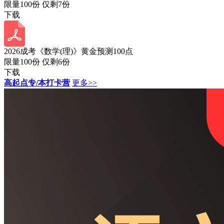
限量100份 仅剩
7
份
下载
2026成考《数学(理)》黄金预测100点
限量100份 仅剩
6
份
下载
高起点专/本打卡营
更多>>