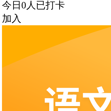
今日
0
人已打卡
加入