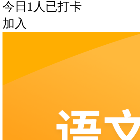
今日
1
人已打卡
加入