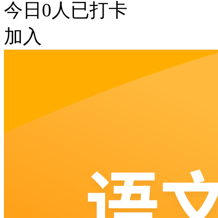
今日
0
人已打卡
加入