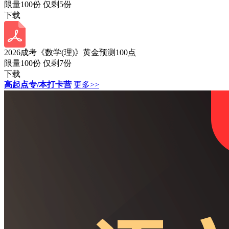
限量100份 仅剩
5
份
下载
2026成考《数学(理)》黄金预测100点
限量100份 仅剩
7
份
下载
高起点专/本打卡营
更多>>