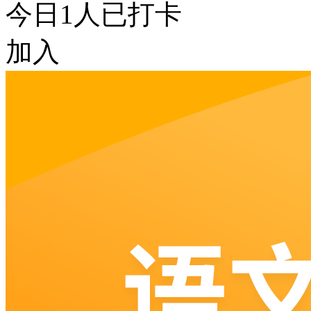
今日
1
人已打卡
加入