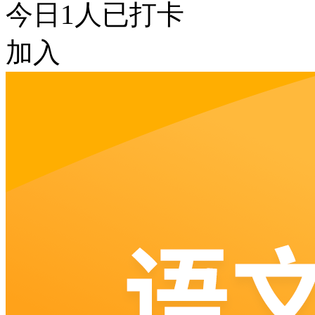
今日
1
人已打卡
加入