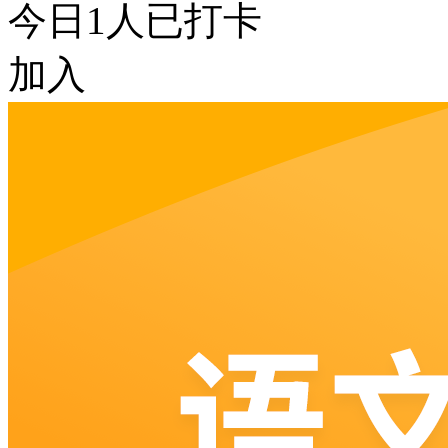
今日
1
人已打卡
加入