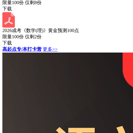
限量100份 仅剩
8
份
下载
2026成考《数学(理)》黄金预测100点
限量100份 仅剩
2
份
下载
高起点专/本打卡营
更多>>