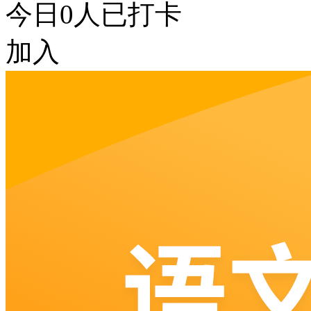
今日
0
人已打卡
加入