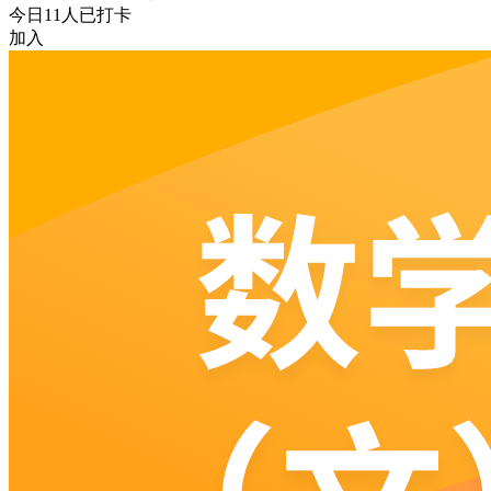
今日
11
人已打卡
加入