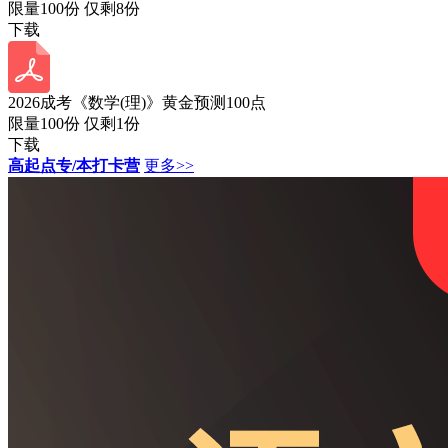
限量100份 仅剩
8
份
下载
2026成考《数学(理)》黄金预测100点
限量100份 仅剩
1
份
下载
高起点专/本打卡营
更多>>