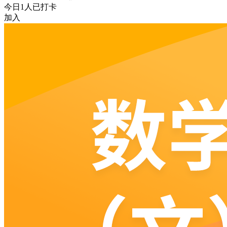
今日
1
人已打卡
加入