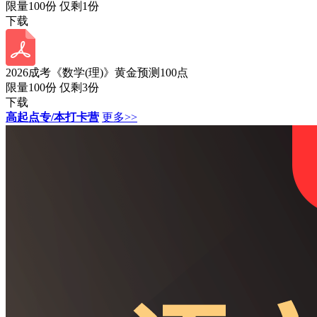
限量100份 仅剩
1
份
下载
2026成考《数学(理)》黄金预测100点
限量100份 仅剩
3
份
下载
高起点专/本打卡营
更多>>