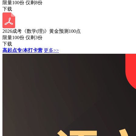
限量100份 仅剩
8
份
下载
2026成考《数学(理)》黄金预测100点
限量100份 仅剩
3
份
下载
高起点专/本打卡营
更多>>