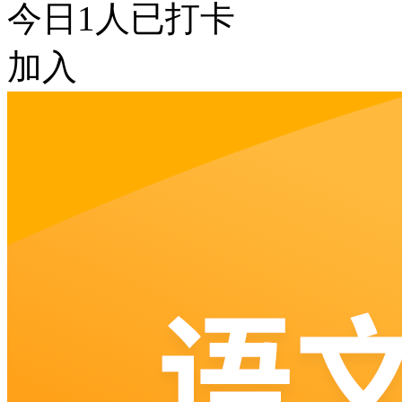
今日
1
人已打卡
加入