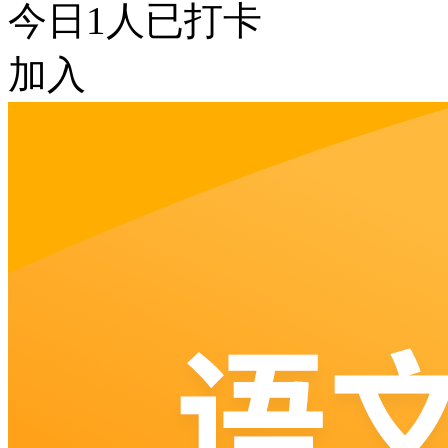
今日
1
人已打卡
加入