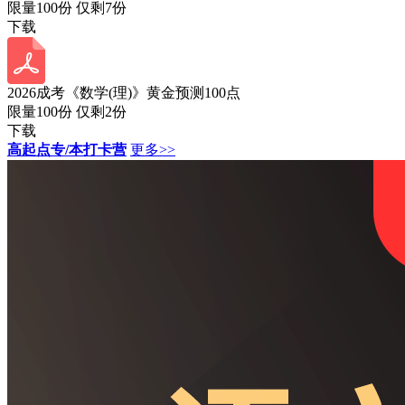
限量100份 仅剩
7
份
下载
2026成考《数学(理)》黄金预测100点
限量100份 仅剩
2
份
下载
高起点专/本打卡营
更多>>