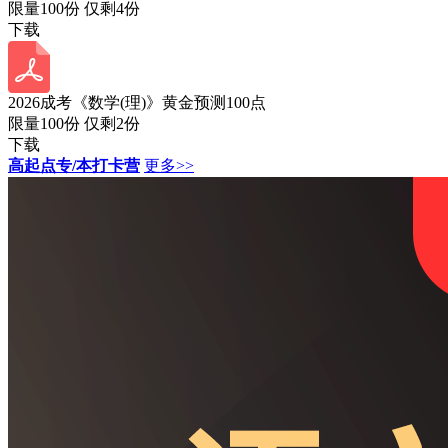
限量100份 仅剩
4
份
下载
2026成考《数学(理)》黄金预测100点
限量100份 仅剩
2
份
下载
高起点专/本打卡营
更多>>