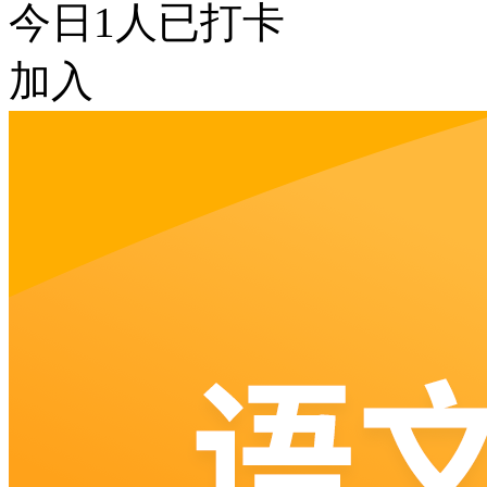
今日
1
人已打卡
加入