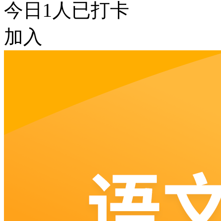
今日
1
人已打卡
加入