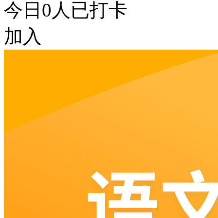
今日
0
人已打卡
加入