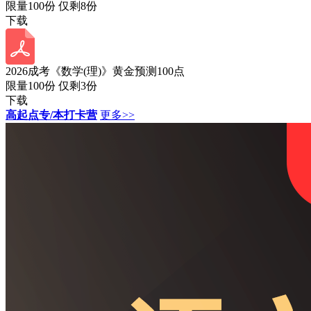
限量100份 仅剩
8
份
下载
2026成考《数学(理)》黄金预测100点
限量100份 仅剩
3
份
下载
高起点专/本打卡营
更多>>