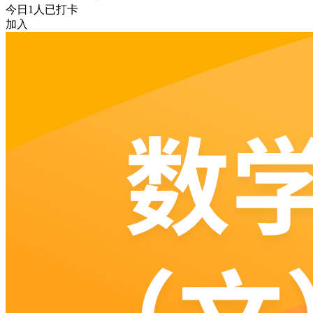
今日
1
人已打卡
加入