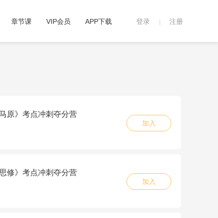
章节课
VIP会员
APP下载
登录
注册
|
5《马原》考点冲刺夺分营
加入
5《思修》考点冲刺夺分营
加入